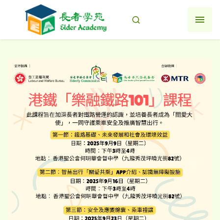
跳
至
主
要
内
容