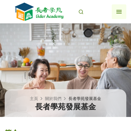
跳
至
主
要
内
容
主頁
關於我們
長者學苑發展基金
長者學苑發展基金